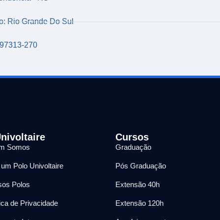
o: Rio Grande Do Sul
97313-270
nivoltaire
Cursos
m Somos
Graduação
 um Polo Univoltaire
Pós Graduação
os Polos
Extensão 40h
tica de Privacidade
Extensão 120h