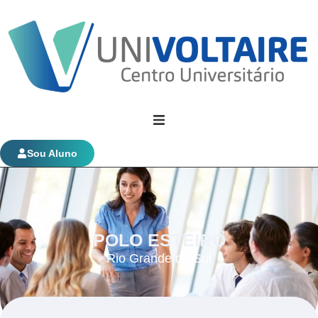
Univoltaire
Sou Aluno
Graduação
Evolução Funcional
POLO ESTEIRO
Rio Grande do Sul