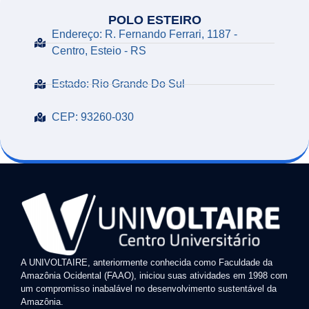
POLO ESTEIRO
Endereço: R. Fernando Ferrari, 1187 -
Centro, Esteio - RS
Estado: Rio Grande Do Sul
CEP: 93260-030
A UNIVOLTAIRE, anteriormente conhecida como Faculdade da
Amazônia Ocidental (FAAO), iniciou suas atividades em 1998 com
um compromisso inabalável no desenvolvimento sustentável da
Amazônia.