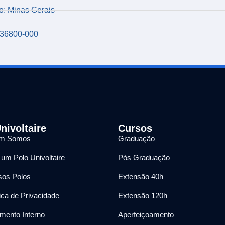
o: Minas Gerais
36800-000
nivoltaire
Cursos
m Somos
Graduação
 um Polo Univoltaire
Pós Graduação
os Polos
Extensão 40h
tica de Privacidade
Extensão 120h
mento Interno
Aperfeiçoamento