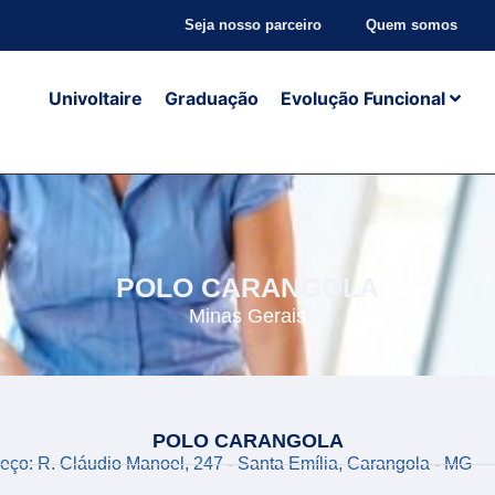
Seja nosso parceiro
Quem somos
Univoltaire
Graduação
Evolução Funcional
POLO CARANGOLA
Minas Gerais
POLO CARANGOLA
eço: R. Cláudio Manoel, 247 - Santa Emília, Carangola - MG