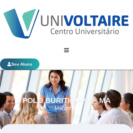
Univoltaire
Sou Aluno
Graduação
Evolução Funcional
POLO BURITICUPU – MA
Maranhão