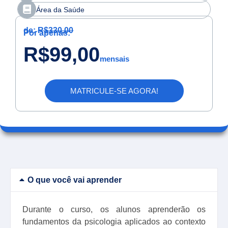
Área da Saúde
de:
R$330,00
Por apenas:
R$99,00
mensais
MATRICULE-SE AGORA!
O que você vai aprender
Durante o curso, os alunos aprenderão os
fundamentos da psicologia aplicados ao contexto