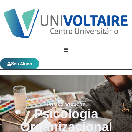
Univoltaire
Sou Aluno
Graduação
Evolução Funcional
Pós-Graduação
Psicologia
Organizacional