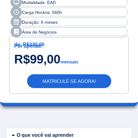
Modalidade: EAD
Carga Horária: 560h
Duração: 6 meses
Área de Negócios
de:
R$330,00
Por apenas:
R$99,00
mensais
MATRICULE-SE AGORA!
O que você vai aprender