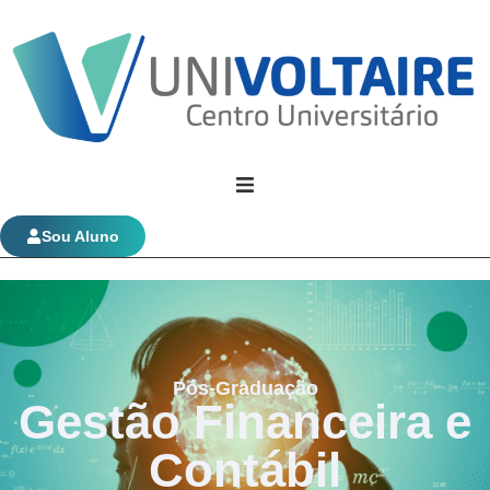
Univoltaire
Sou Aluno
Graduação
Evolução Funcional
Pós-Graduação
Gestão Financeira e
Contábil