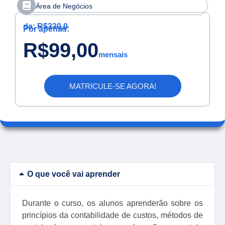
Área de Negócios
de:
R$330,0
Por apenas:
R$99,00
mensais
MATRICULE-SE AGORA!
O que você vai aprender
Durante o curso, os alunos aprenderão sobre os
princípios da contabilidade de custos, métodos de