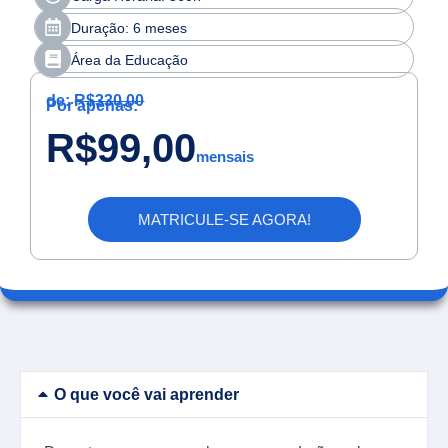
Duração: 6 meses
Área da Educação
de:
R$330,00
Por apenas:
R$99,00
mensais
MATRICULE-SE AGORA!
O que você vai aprender