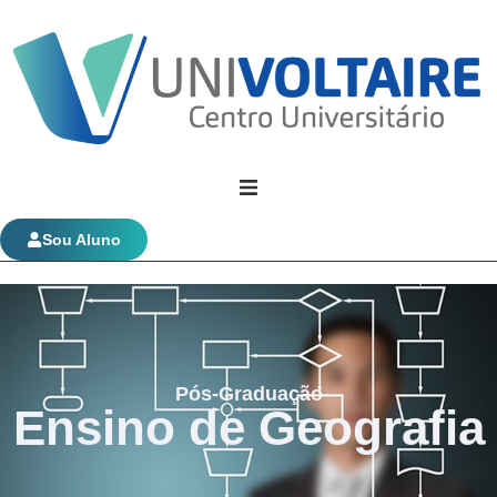
Univoltaire
Sou Aluno
Graduação
Evolução Funcional
Pós-Graduação
Ensino de Geografia