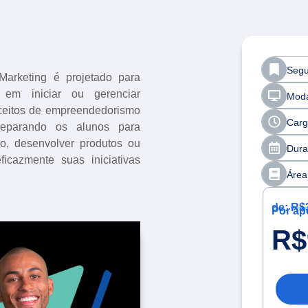
Segu
arketing é projetado para
 ​​em iniciar ou gerenciar
Moda
nceitos de empreendedorismo
Carg
reparando os alunos para
do, desenvolver produtos ou
Dura
ficazmente suas iniciativas
Área
de:
R$
Por ap
R$