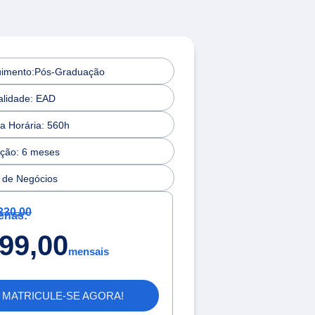
imento:Pós-Graduação
lidade: EAD
a Horária: 560h
ção: 6 meses
 de Negócios
330,00
enas:
99,00
mensais
MATRICULE-SE AGORA!