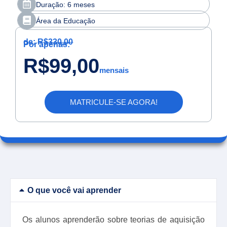
Duração: 6 meses
Área da Educação
de:
R$330,00
Por apenas:
R$99,00
mensais
MATRICULE-SE AGORA!
O que você vai aprender
Os alunos aprenderão sobre teorias de aquisição