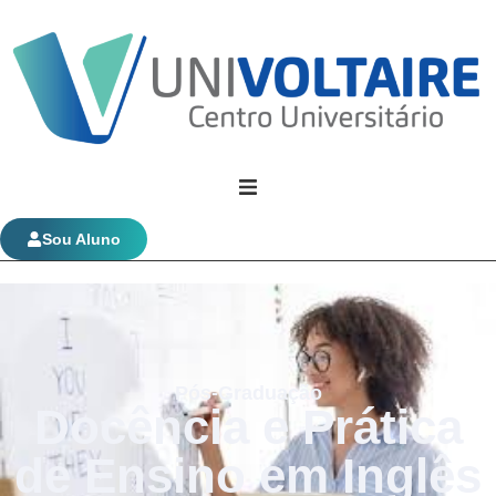
Univoltaire
Sou Aluno
Graduação
Evolução Funcional
Pós-Graduação
Docência e Prática
de Ensino em Inglês