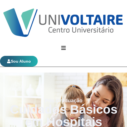
Univoltaire
Sou Aluno
Graduação
Evolução Funcional
Pós-Graduação
Cuidados Básicos
em Hospitais