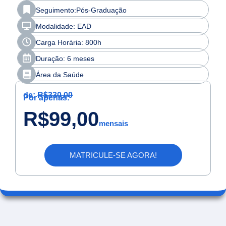
Seguimento:Pós-Graduação
Modalidade: EAD
Carga Horária: 800h
Duração: 6 meses
Área da Saúde
de:
R$330,00
Por apenas:
R$99,00
mensais
MATRICULE-SE AGORA!