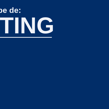
pe de:
TING