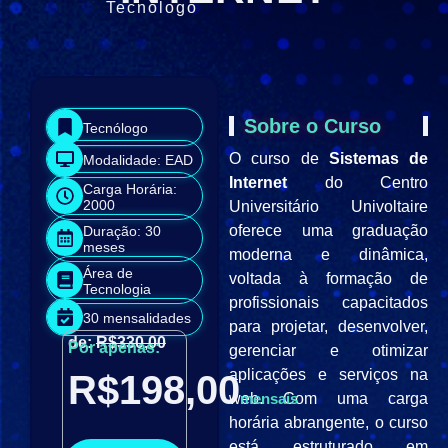
Tecnólogo
Sobre o Curso
Tecnólogo
O curso de
Sistemas de
Modalidade: EAD
Internet
do Centro
Carga Horária:
2000
Universitário Univoltaire
oferece uma graduação
Duração: 30
meses
moderna e dinâmica,
Área de
voltada à formação de
Tecnologia
profissionais capacitados
30 mensalidades
para projetar, desenvolver,
de:
R$330,00
Por apenas:
gerenciar e otimizar
aplicações e serviços na
R$198,00
web. Com uma carga
mensais
horária abrangente, o curso
está estruturado em