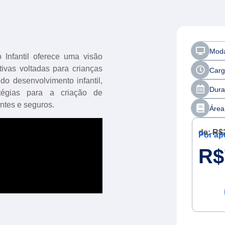
Moda
Infantil oferece uma visão
ivas voltadas para crianças
Carg
 do desenvolvimento infantil,
Dura
tégias para a criação de
ntes e seguros.
Área
de:
R$
Por ap
R$