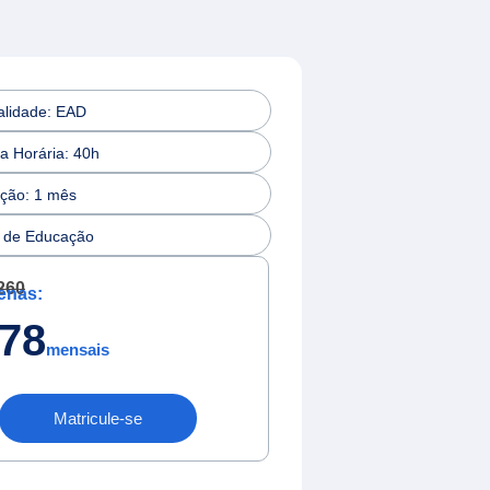
lidade: EAD
a Horária: 40h
ção: 1 mês
 de Educação
260
enas:
78
mensais
Matricule-se