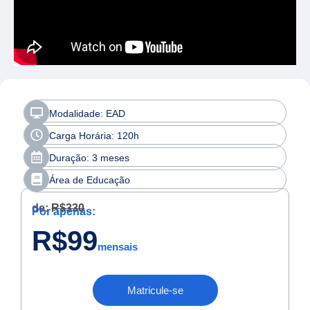
Modalidade: EAD
Carga Horária: 120h
Duração: 3 meses
Área de Educação
de:
R$330
Por apenas:
R$99
mensais
Matricule-se