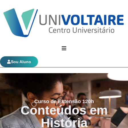
Univoltaire
Sou Aluno
Graduação
Evolução Funcional
Curso de Extensão 120h
Conteúdos em
História