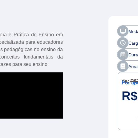
Moda
cia e Prática de Ensino em
pecializada para educadores
Carg
as pedagógicas no ensino da
Dura
onceitos fundamentais da
cazes para seu ensino.
Área
de:
R$
Por ap
R$