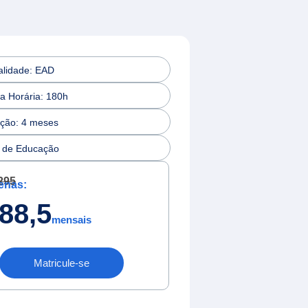
lidade: EAD
a Horária: 180h
ção: 4 meses
 de Educação
295
enas:
88,5
mensais
Matricule-se